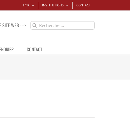
FMR
INSTITUTIONS
CONTACT
Recherche
 SITE WEB --->
sur
le
site
ENDRIER
CONTACT
: