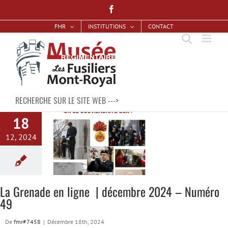
Skip
Facebook
to
FMR
INSTITUTIONS
CONTACT
content
RECHERCHE SUR LE SITE WEB --->
18
12, 2024
igne | décembre
uméro 49
ne
La Grenade
La Grenade en ligne | décembre 2024 – Numéro
49
De
fmr#7458
|
Décembre 18th, 2024