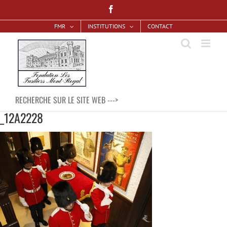
Skip
Facebook
to
FMR
INSTITUTIONS
CONTACT
content
RECHERCHE SUR LE SITE WEB --->
_12A2228