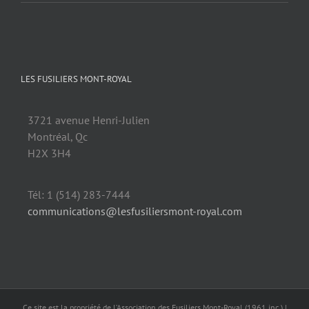
LES FUSILIERS MONT-ROYAL
3721 avenue Henri-Julien
Montréal, Qc
H2X 3H4
Tél: 1 (514) 283-7444
communications@lesfusiliersmont-royal.com
Ce site est la propriété de l’Association des Fusiliers Mont-Royal (1961 inc.) |