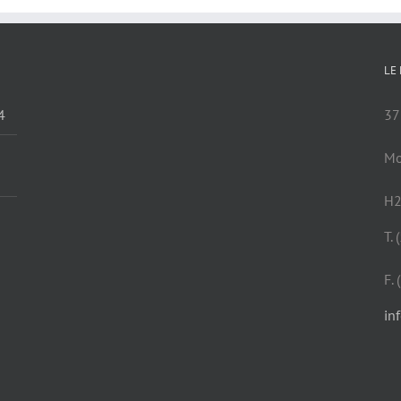
LE
4
37
Mo
H2
T.
F.
in