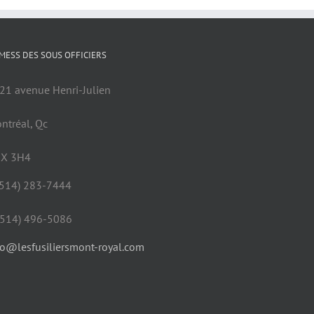
 MESS DES SOUS OFFICIERS
21 avenue Henri-Julien
ntréal, Qc
X 3H4
 (514) 283-7444
 (514) 496-5086
fo@lesfusiliersmont-royal.com